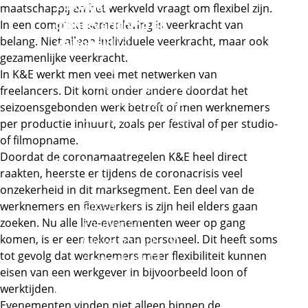
Zakelijke
maatschappij en het werkveld vraagt om flexibel zijn.
In een complexe samenleving is veerkracht van
dienstverlening en
belang. Niet alleen individuele veerkracht, maar ook
Externe link
veiligheid
gezamenlijke veerkracht.
Externe link
Zakelijke diensten
In K&E werkt men veel met netwerken van
Externe link
Orde en veiligheid
freelancers. Dit komt onder andere doordat het
Financieel en juridisch
seizoensgebonden werk betreft of men werknemers
Office, marketing en
per productie inhuurt, zoals per festival of per studio-
events
of filmopname.
Doordat de coronamaatregelen K&E heel direct
Voedsel, groen en
raakten, heerste er tijdens de coronacrisis veel
Externe link
gastvrijheid
onzekerheid in dit marksegment. Een deel van de
Externe link
werknemers en flexwerkers is zijn heil elders gaan
Groen
Externe link
zoeken. Nu alle live-evenementen weer op gang
Voeding
komen, is er een tekort aan personeel. Dit heeft soms
Externe link
Winkelambacht
tot gevolg dat werknemers meer flexibiliteit kunnen
Externe link
Gastvrijheid
eisen van een werkgever in bijvoorbeeld loon of
Externe link
werktijden.
Handel
Evenementen vinden niet alleen binnen de