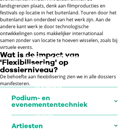
Externe link
Retail
landsgrenzen plaats, denk aan filmproducties en
Commercie,
festivals op locatie in het buitenland. Touren door het
groothandel en
buitenland kan onderdeel van het werk zijn. Aan de
internationale handel
andere kant werk je door technologische
Externe link
ontwikkelingen soms makkelijker internationaal
Mode, interieur, tapijt
samen zonder van locatie te hoeven wisselen, zoals bij
Externe link
en textiel
virtuele events.
Wat is de impact van
Techniek en gebouwde
'Flexibilisering' op
omgeving
dossierniveau?
Metaal en metalektro
De behoefte aan flexibilisering zien we in alle dossiers
Technische installaties
manifesteren.
en systemen
Infra
Podium- en
Hout en meubel
evenemententechniek
Afbouw en onderhoud
Bouw en
gespecialiseerde
Nu alle live-evenementen weer op gang komen
Artiesten