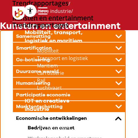
Trendrapportages
ICT en creatieve industrie
Kunsten en entertainment
Kunsten en entertainment
Trendrapportages
Mobiliteit, transport,
Samenvatting
logistiek en maritiem
Smartification
Mobiliteit
Transport en logistiek
Co-botisering
Maritiem
Duurzame wereld
Carrosserie
Rail
Humanisering
Luchtvaart
Participatie economie
ICT en creatieve
Marktontschotting
industrie
Economische ontwikkelingen
ICT
Communicatie, media
Bedrijven en omzet
en design