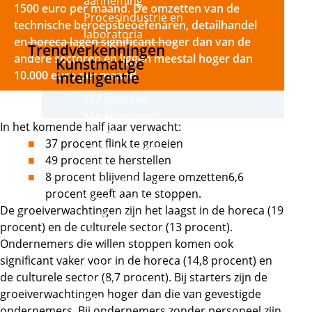
aanneming
1500 euro per maand. De omzetten van de
Procesindustrie en
technische beroepsbeoefenaren, detailhandel
laboratoria
en horeca lagen significant hoger dan van de
Trendverkenningen
andere sectoren en liggen meestal hoger dan
Kunstmatige
10.000 euro per maand.
intelligentie
KI Algemeen
Marktsegment
In het komende half jaar verwacht:
Groen
37 procent flink te groeien
Marktsegment
49 procent te herstellen
Zorg
8 procent blijvend lagere omzetten6,6
Marktsegment
procent geeft aan te stoppen.
Transport en
De groeiverwachtingen zijn het laagst in de horeca (19
logistiek
procent) en de culturele sector (13 procent).
Marktsegment
Ondernemers die willen stoppen komen ook
Orde en
significant vaker voor in de horeca (14,8 procent) en
veiligheid
de culturele sector (8,7 procent). Bij starters zijn de
Marktsegment
groeiverwachtingen hoger dan die van gevestigde
Retail
ondernemers. Bij ondernemers zonder personeel zijn