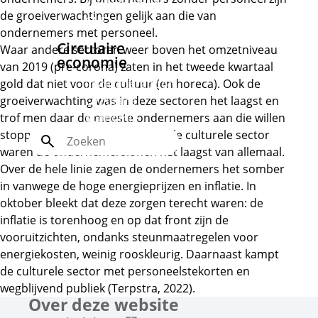
Marktsegment
de groeiverwachtingen gelijk aan die van
CMD
ondernemers met personeel.
Circulaire
Waar andere sectoren weer boven het omzetniveau
economie
van 2019 (pre-corona) zaten in het tweede kwartaal
gold dat niet voor de cultuur (en horeca). Ook de
Inspiratierapport
groeiverwachting was in deze sectoren het laagst en
Circulaire
trof men daar de meeste ondernemers aan die willen
economie
stoppen. En niet verrassend: in de culturele sector
Zoek
waren de ondernemerslonen het laagst van allemaal.
Over de hele linie zagen de ondernemers het somber
in vanwege de hoge energieprijzen en inflatie. In
oktober bleekt dat deze zorgen terecht waren: de
inflatie is torenhoog en op dat front zijn de
vooruitzichten, ondanks steunmaatregelen voor
energiekosten, weinig rooskleurig. Daarnaast kampt
de culturele sector met personeelstekorten en
wegblijvend publiek (Terpstra, 2022).
Over deze website