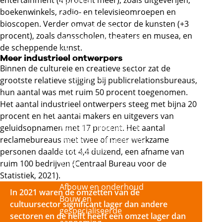
entertainment (4 procent meer), zoals uitgeverijen,
Externe link
Retail
boekenwinkels, radio- en televisieomroepen en
Commercie,
bioscopen. Verder omvat de sector de kunsten (+3
groothandel en
procent), zoals dansscholen, theaters en musea, en
internationale handel
de scheppende kunst.
Externe link
Meer industrieel ontwerpers
Mode, interieur, tapijt
Binnen de culturele en creatieve sector zat de
Externe link
en textiel
grootste relatieve stijging bij publicrelationsbureaus,
hun aantal was met ruim 50 procent toegenomen.
Techniek en gebouwde
Het aantal industrieel ontwerpers steeg met bijna 20
omgeving
procent en het aantal makers en uitgevers van
Metaal en metalektro
geluidsopnamen met 17 procent. Het aantal
Technische installaties
reclamebureaus met twee of meer werkzame
en systemen
personen daalde tot 4,4 duizend, een afname van
Infra
ruim 100 bedrijven (Centraal Bureau voor de
Hout en meubel
Statistiek, 2021).
Afbouw en onderhoud
In 2021 waren de omzetten van de
Bouw en
cultuursector significant lager dan andere
gespecialiseerde
sectoren en de helft heeft een omzet lager dan