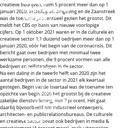
Zakelijke
creatieve bedrijven, ruim 5 procent meer dan op 1
dienstverlening en
januari 2020. In Delfzijl en omgeving en de Zaanstreek
Externe link
veiligheid
was de toename procentueel gezien het grootst. Dit
meldt het CBS op basis van nieuwe voorlopige
Externe link
Zakelijke diensten
cijfers. Op 1 oktober 2021 waren er in de culturele en
Externe link
Orde en veiligheid
creatieve sector 1,1 duizend bedrijven meer dan op 1
Financieel en juridisch
januari 2020, vóór het begin van de coronacrisis. Dit
Office, marketing en
bericht gaat over bedrijven met minimaal twee
events
werkzame personen, die 9 procent vormen van alle
bedrijven en zelfstandigen in de sector.
Voedsel, groen en
Na een daling in de tweede helft van 2020 zijn het
Externe link
gastvrijheid
aantal bedrijven in de sector in 2021 elk kwartaal
Externe link
Groen
gestegen. Begin vierde kwartaal was de toename ten
Externe link
Voeding
opzichte van begin 2020 het grootst bij de creatieve
Externe link
zakelijke dienstverlening, met 7 procent. Het gaat
Winkelambacht
Externe link
daarbij bijvoorbeeld om industrieel ontwerpers,
Gastvrijheid
architecten- en publicrelationsbureaus. De culturele
Externe link
Handel
en creatieve sector bevat ook bedrijven in media &