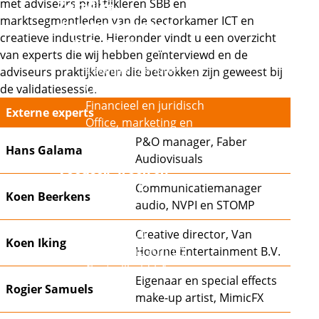
met adviseurs praktijkleren SBB en
Zakelijke
marktsegmentleden van de sectorkamer ICT en
dienstverlening en
creatieve industrie. Hieronder vindt u een overzicht
Externe link
veiligheid
van experts die wij hebben geïnterviewd en de
Externe link
Zakelijke diensten
adviseurs praktijkleren die betrokken zijn geweest bij
Externe link
Orde en veiligheid
de validatiesessie.
Financieel en juridisch
Externe experts
Office, marketing en
events
P&O manager, Faber
Hans Galama
Audiovisuals
Voedsel, groen en
Externe link
Communicatiemanager
gastvrijheid
Koen Beerkens
audio, NVPI en STOMP
Externe link
Groen
Externe link
Voeding
Creative director, Van
Koen Iking
Externe link
Winkelambacht
Hoorne Entertainment B.V.
Externe link
Gastvrijheid
Eigenaar en special effects
Rogier Samuels
Externe link
make-up artist, MimicFX
Handel