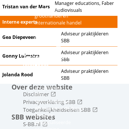
Externe link
Retail
Manager educations, Faber
Tristan van der Mars
Commercie,
Audiovisuals
groothandel en
Interne experts
internationale handel
Externe link
Adviseur praktijkleren
Gea Diepeveen
Mode, interieur, tapijt
SBB
Externe link
en textiel
Adviseur praktijkleren
Gonny Luimstra
Techniek en gebouwde
SBB
omgeving
Adviseur praktijkleren
Metaal en metalektro
Jolanda Rood
SBB
Technische installaties
Over deze website
en systemen
Externe link
Disclaimer
Infra
Externe link
Privacyverklaring SBB
Hout en meubel
Afbouw en onderhoud
Externe link
Toegankelijkheidseisen SBB
SBB websites
Bouw en
gespecialiseerde
Externe link
S-BB.nl