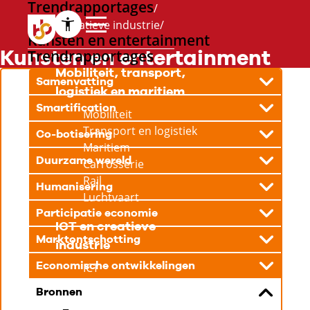
Trendrapportages
ICT en creatieve industrie
Kunsten en entertainment
Kunsten en entertainment
Trendrapportages
Mobiliteit, transport,
Samenvatting
logistiek en maritiem
Smartification
Mobiliteit
Transport en logistiek
Co-botisering
Maritiem
Duurzame wereld
Carrosserie
Rail
Humanisering
Luchtvaart
Participatie economie
ICT en creatieve
Marktontschotting
industrie
Economische ontwikkelingen
ICT
Communicatie, media
Bronnen
en design