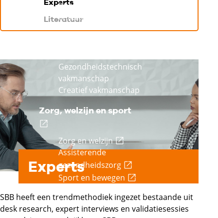
Experts
Kunsten en
entertainment
Literatuur
Specialistisch
vakmanschap
Gezondheidstechnisch
vakmanschap
Creatief vakmanschap
Zorg, welzijn en sport
Externe link
Externe link
Zorg en welzijn
Assisterende
Experts
Externe link
gezondheidszorg
Externe link
Sport en bewegen
Uiterlijke verzorging
SBB heeft een trendmethodiek ingezet bestaande uit
Externe link
desk research, expert interviews en validatiesessies