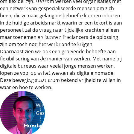
om flexibel zijn. Daarom werken veel organisaties met
Zakelijke
een netwerk van gespecialiseerde mensen om zich
dienstverlening en
heen, die ze naar gelang de behoefte kunnen inhuren.
Externe link
veiligheid
In de huidige arbeidsmarkt waarin er een tekort is aan
Externe link
Zakelijke diensten
personeel, zal de vraag naar tijdelijke krachten alleen
Externe link
maar toenemen en kunnen freelancers de oplossing
Orde en veiligheid
zijn om toch nog het werk rond te krijgen.
Financieel en juridisch
Daarnaast zien we ook een groeiende behoefte aan
Office, marketing en
flexibilisering van de manier van werken. Met name bij
events
digitale bureaus waar veelal jonge mensen werken,
Voedsel, groen en
lopen ze voorop in het werken als digitale nomade.
Externe link
gastvrijheid
Deze beweging staat erom bekend vrijheid te willen in
waar en hoe te werken.
Externe link
Groen
Externe link
Voeding
Externe link
Winkelambacht
Externe link
Gastvrijheid
Externe link
Handel