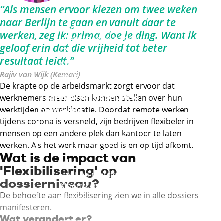
Externe link
Retail
“Als mensen ervoor kiezen om twee weken
Commercie,
naar Berlijn te gaan en vanuit daar te
groothandel en
werken, zeg ik: prima, doe je ding. Want ik
internationale handel
geloof erin dat die vrijheid tot beter
Externe link
resultaat leidt.”
Mode, interieur, tapijt
Rajiv van Wijk (Kemari)
Externe link
en textiel
De krapte op de arbeidsmarkt zorgt ervoor dat
Techniek en gebouwde
werknemers meer eisen kunnen stellen over hun
werktijden en werklocatie. Doordat remote werken
omgeving
tijdens corona is versneld, zijn bedrijven flexibeler in
Metaal en metalektro
mensen op een andere plek dan kantoor te laten
Technische installaties
werken. Als het werk maar goed is en op tijd afkomt.
en systemen
Wat is de impact van
Infra
'Flexibilisering' op
Hout en meubel
dossierniveau?
Afbouw en onderhoud
De behoefte aan flexibilisering zien we in alle dossiers
Bouw en
manifesteren.
gespecialiseerde
Wat verandert er?