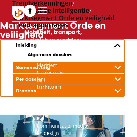
Trendverkenningen
Kunstmatige intelligentie
Marktsegment Orde en veiligheid
Marktsegment Orde en
Trendrapportages
Mobiliteit, transport,
veiligheid
logistiek en maritiem
Inleiding
Mobiliteit
Algemeen dossiers
Transport en logistiek
Maritiem
Samenvatting
Carrosserie
Per dossier
Rail
Luchtvaart
Bronnen
ICT en creatieve
industrie
ICT
Communicatie, media
en design