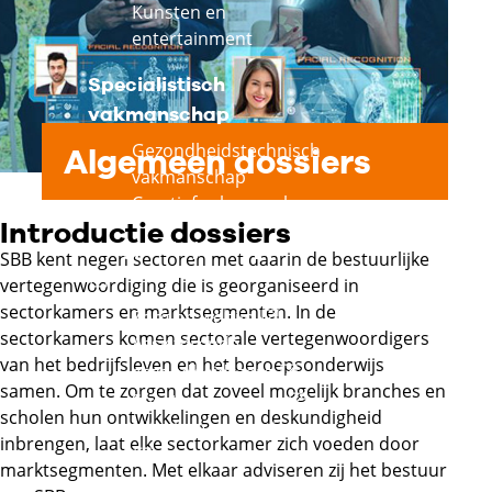
Kunsten en
entertainment
Specialistisch
vakmanschap
Gezondheidstechnisch
Algemeen dossiers
vakmanschap
Creatief vakmanschap
Introductie dossiers
Zorg, welzijn en sport
SBB kent negen sectoren met daarin de bestuurlijke
Externe link
vertegenwoordiging die is georganiseerd in
sectorkamers en marktsegmenten. In de
Externe link
Zorg en welzijn
sectorkamers komen sectorale vertegenwoordigers
Assisterende
van het bedrijfsleven en het beroepsonderwijs
Externe link
gezondheidszorg
samen. Om te zorgen dat zoveel mogelijk branches en
Externe link
Sport en bewegen
scholen hun ontwikkelingen en deskundigheid
Uiterlijke verzorging
inbrengen, laat elke sectorkamer zich voeden door
Externe link
marktsegmenten. Met elkaar adviseren zij het bestuur