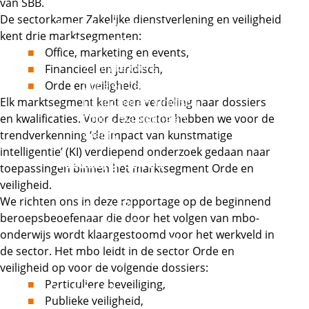
van SBB.
Zakelijke
De sectorkamer Zakelijke dienstverlening en veiligheid
dienstverlening en
kent drie marktsegmenten:
Externe link
veiligheid
Office, marketing en events,
Externe link
Zakelijke diensten
Financieel en juridisch,
Externe link
Orde en veiligheid.
Orde en veiligheid
Elk marktsegment kent een verdeling naar dossiers
Financieel en juridisch
en kwalificaties. Voor deze sector hebben we voor de
Office, marketing en
trendverkenning ‘de impact van kunstmatige
events
intelligentie’ (KI) verdiepend onderzoek gedaan naar
Voedsel, groen en
toepassingen binnen het marktsegment Orde en
Externe link
gastvrijheid
veiligheid.
We richten ons in deze rapportage op de beginnend
Externe link
Groen
beroepsbeoefenaar die door het volgen van mbo-
Externe link
Voeding
onderwijs wordt klaargestoomd voor het werkveld in
Externe link
Winkelambacht
de sector. Het mbo leidt in de sector Orde en
Externe link
Gastvrijheid
veiligheid op voor de volgende dossiers:
Particuliere beveiliging,
Externe link
Handel
Publieke veiligheid,