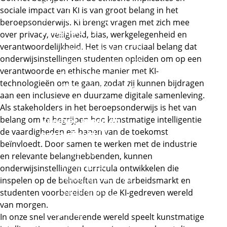
Zakelijke
sociale impact van KI is van groot belang in het
dienstverlening en
beroepsonderwijs. KI brengt vragen met zich mee
Externe link
veiligheid
over privacy, veiligheid, bias, werkgelegenheid en
verantwoordelijkheid. Het is van cruciaal belang dat
Externe link
Zakelijke diensten
onderwijsinstellingen studenten opleiden om op een
Externe link
Orde en veiligheid
verantwoorde en ethische manier met KI-
Financieel en juridisch
technologieën om te gaan, zodat zij kunnen bijdragen
Office, marketing en
aan een inclusieve en duurzame digitale samenleving.
events
Als stakeholders in het beroepsonderwijs is het van
belang om te begrijpen hoe kunstmatige intelligentie
Voedsel, groen en
de vaardigheden en banen van de toekomst
Externe link
gastvrijheid
beïnvloedt. Door samen te werken met de industrie
Externe link
Groen
en relevante belanghebbenden, kunnen
Externe link
Voeding
onderwijsinstellingen curricula ontwikkelen die
Externe link
Winkelambacht
inspelen op de behoeften van de arbeidsmarkt en
Externe link
Gastvrijheid
studenten voorbereiden op de KI-gedreven wereld
van morgen.
Externe link
Handel
In onze snel veranderende wereld speelt kunstmatige