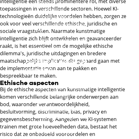
intelligentie een steeds prominentere rol, met diverse
Externe link
Retail
toepassingen in verschillende sectoren. Hoewel KI-
Commercie,
technologieën duidelijke voordelen hebben, zorgen ze
groothandel en
ook voor veel verschillende ethische, juridische en
internationale handel
sociale vraagstukken. Naarmate kunstmatige
Externe link
intelligentie zich blijft ontwikkelen en geavanceerder
Mode, interieur, tapijt
raakt, is het essentieel om de mogelijke ethische
Externe link
en textiel
dilemma's, juridische uitdagingen en bredere
maatschappelijke implicaties die gepaard gaan met
Techniek en gebouwde
de implementatie ervan aan te pakken en
omgeving
bespreekbaar te maken.
Metaal en metalektro
Ethische aspecten
Technische installaties
Bij de ethische aspecten van kunstmatige intelligentie
en systemen
komen verschillende belangrijke onderwerpen aan
Infra
bod, waaronder verantwoordelijkheid,
Hout en meubel
besluitvorming, discriminatie, bias, privacy en
Afbouw en onderhoud
gegevensbescherming. Aangezien we KI-systemen
Bouw en
trainen met grote hoeveelheden data, bestaat het
gespecialiseerde
risico dat ze onbedoeld vooroordelen en