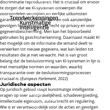
aanneming
discriminatie reproduceren. Het is cruciaal om ervoor
Procesindustrie en
te zorgen dat we KI-systemen ontwerpen die
laboratoria
vooroordelen vermijden en eerlijke uitkomsten
Trendverkenningen
garanderen. KI-systemen kunnen ook aanzienlijke
Kunstmatige
gevolgen hebben voor het recht op privacy en voor
intelligentie
gegevensbescherming. Men kan het bijvoorbeeld
KI Algemeen
gebruiken bij gezichtsherkenning. Daarnaast maakt KI
Marktsegment
het mogelijk om de informatie die iemand deelt te
Groen
verwerken tot nieuwe gegevens, wat kan leiden tot
Marktsegment
resultaten die je niet verwacht. Het is van groot
Zorg
belang dat de besluitvorming van KI-systemen in lijn is
Marktsegment
met menselijke normen en waarden, waarbij
Transport en
transparantie over de besluitvormingsprocessen
logistiek
cruciaal is. (
Europees Parlement
, 2022)
Marktsegment
Juridische aspecten
Orde en
Op juridisch gebied roept kunstmatige intelligentie
veiligheid
vragen op over aansprakelijkheid, schadevergoeding,
Marktsegment
intellectuele eigendom, auteursrecht en regulering.
Retail
Wie is er verantwoordelijk voor de acties en gevolgen