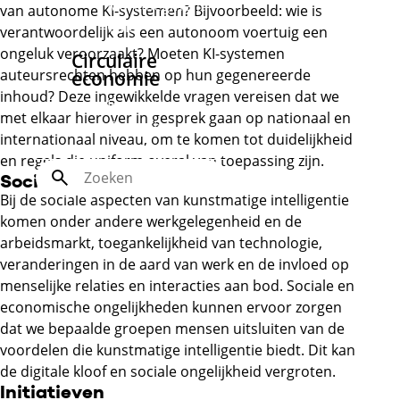
Marktsegment
van autonome KI-systemen? Bijvoorbeeld: wie is
CMD
verantwoordelijk als een autonoom voertuig een
ongeluk veroorzaakt? Moeten KI-systemen
Circulaire
auteursrechten hebben op hun gegenereerde
economie
inhoud? Deze ingewikkelde vragen vereisen dat we
Inspiratierapport
met elkaar hierover in gesprek gaan op nationaal en
Circulaire
internationaal niveau, om te komen tot duidelijkheid
economie
en regels die uniform overal van toepassing zijn.
Zoek
Sociale aspecten
Bij de sociale aspecten van kunstmatige intelligentie
komen onder andere werkgelegenheid en de
arbeidsmarkt, toegankelijkheid van technologie,
veranderingen in de aard van werk en de invloed op
menselijke relaties en interacties aan bod. Sociale en
economische ongelijkheden kunnen ervoor zorgen
dat we bepaalde groepen mensen uitsluiten van de
voordelen die kunstmatige intelligentie biedt. Dit kan
de digitale kloof en sociale ongelijkheid vergroten.
Initiatieven