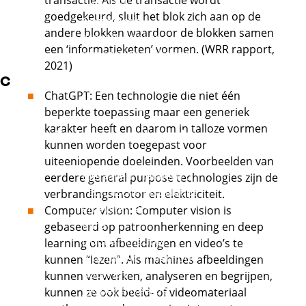
transactie. Als de transactie wordt
Externe link
Retail
goedgekeurd, sluit het blok zich aan op de
Commercie,
andere blokken waardoor de blokken samen
groothandel en
een ‘informatieketen’ vormen. (WRR rapport,
internationale handel
2021)
Externe link
C
Mode, interieur, tapijt
ChatGPT: Een technologie die niet één
Externe link
en textiel
beperkte toepassing maar een generiek
karakter heeft en daarom in talloze vormen
Techniek en gebouwde
kunnen worden toegepast voor
omgeving
uiteenlopende doeleinden. Voorbeelden van
Metaal en metalektro
eerdere general purpose technologies zijn de
Technische installaties
verbrandingsmotor en elektriciteit.
en systemen
Computer vision: Computer vision is
Infra
gebaseerd op patroonherkenning en deep
Hout en meubel
learning om afbeeldingen en video’s te
Afbouw en onderhoud
kunnen “lezen”. Als machines afbeeldingen
Bouw en
kunnen verwerken, analyseren en begrijpen,
gespecialiseerde
kunnen ze ook beeld- of videomateriaal