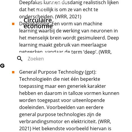
Marktsegment
Deepfakes kunnen dusdanig realistisch lijken
CMD
dat het moeilijk is om ze van echt te
onderscheiden. (WRR, 2021)
Circulaire
Deeplearning: Een vorm van machine
economie
learning waarbij de werking van neuronen in
Inspiratierapport
het menselijk brein wordt gesimuleerd. Deep
Circulaire
learning maakt gebruik van meerlaagse
economie
netwerken, vandaar de term ‘deep’. (WRR,
Zoek
2021)
G
General Purpose Technology (gpt):
Technologieën die niet één beperkte
toepassing maar een generiek karakter
hebben en daarom in talloze vormen kunnen
worden toegepast voor uiteenlopende
doeleinden. Voorbeelden van eerdere
general purpose technologies zijn de
verbrandingsmotor en elektriciteit. (WRR,
2021) Het bekendste voorbeeld hiervan is