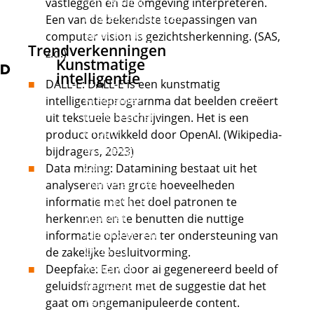
aanneming
vastleggen en de omgeving interpreteren.
Procesindustrie en
Een van de bekendste toepassingen van
laboratoria
computer vision is gezichtsherkenning. (SAS,
Trendverkenningen
z.d.)
Kunstmatige
D
intelligentie
DALL-E: DALL-E is een kunstmatig
KI Algemeen
intelligentieprogramma dat beelden creëert
Marktsegment
uit tekstuele beschrijvingen. Het is een
Groen
product ontwikkeld door OpenAI. (Wikipedia-
Marktsegment
bijdragers, 2023)
Zorg
Data mining: Datamining bestaat uit het
Marktsegment
analyseren van grote hoeveelheden
Transport en
informatie met het doel patronen te
logistiek
herkennen en te benutten die nuttige
Marktsegment
informatie opleveren ter ondersteuning van
Orde en
de zakelijke besluitvorming.
veiligheid
Deepfake: Een door ai gegenereerd beeld of
Marktsegment
geluidsfragment met de suggestie dat het
Retail
gaat om ongemanipuleerde content.