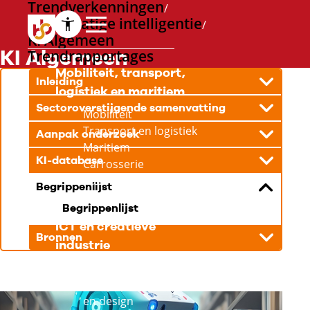
Trendverkenningen
Kunstmatige intelligentie
KI Algemeen
KI Algemeen
Trendrapportages
Mobiliteit, transport,
Inleiding
logistiek en maritiem
Sectoroverstijgende samenvatting
Mobiliteit
Transport en logistiek
Aanpak onderzoek
Maritiem
KI-database
Carrosserie
Rail
Begrippenlijst
Luchtvaart
Begrippenlijst
ICT en creatieve
Bronnen
industrie
ICT
Communicatie, media
en design