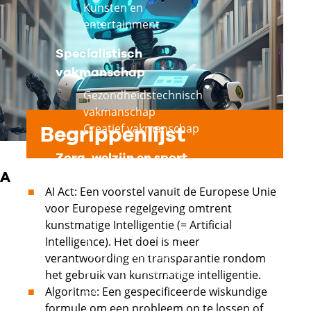
Kunsten en
entertainment
Specialistisch
vakmanschap
Gezondheidstechnisch
vakmanschap
Creatief vakmanschap
Begrippenlijst
Zorg, welzijn en sport
Externe link
A
AI Act: Een voorstel vanuit de Europese Unie
Externe link
Zorg en welzijn
voor Europese regelgeving omtrent
Assisterende
kunstmatige Intelligentie (= Artificial
Externe link
gezondheidszorg
Intelligence). Het doel is meer
Externe link
Sport en bewegen
verantwoording en transparantie rondom
Uiterlijke verzorging
het gebruik van kunstmatige intelligentie.
Externe link
Algoritme: Een gespecificeerde wiskundige
formule om een probleem op te lossen of