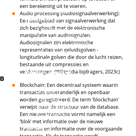
Zakelijke
een berekening uit te voeren.
dienstverlening en
Audio processing (Audiosignaalverwerking):
Externe link
veiligheid
Een deelgebied van signaalverwerking dat
zich bezighoudt met de elektronische
Externe link
Zakelijke diensten
manipulatie van audiosignalen.
Externe link
Orde en veiligheid
Audiosignalen zijn elektronische
Financieel en juridisch
representaties van geluidsgolven -
Office, marketing en
longitudinale golven die door de lucht reizen,
events
bestaande uit compressies en
verdunningen. (Wikipedia bijdragers, 2023c)
Voedsel, groen en
B
Externe link
gastvrijheid
Blockchain: Een decentraal systeem waarin
Externe link
Groen
transacties onveranderlijk en openbaar
Externe link
Voeding
worden geregistreerd. De term ‘blockchain’
Externe link
verwijst naar de structuur van de database.
Winkelambacht
Externe link
Een nieuwe transactie vormt namelijk een
Gastvrijheid
‘blok’ met informatie over de nieuwe
Externe link
Handel
transactie en informatie over de voorgaande