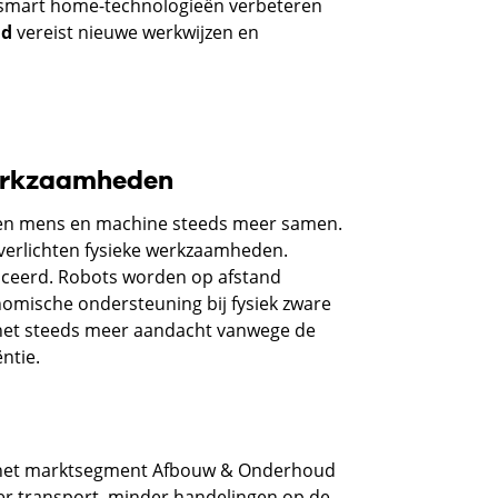
 en smart home-technologieën verbeteren
ud
vereist nieuwe werkwijzen en
werkzaamheden
en mens en machine steeds meer samen.
verlichten fysieke werkzaamheden.
duceerd. Robots worden op afstand
omische ondersteuning bij fysiek zware
t het steeds meer aandacht vanwege de
ntie.
 het marktsegment Afbouw & Onderhoud
er transport, minder handelingen op de