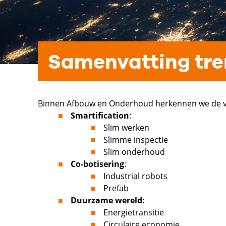
Samenvatting tr
Binnen Afbouw en Onderhoud herkennen we de v
Smartification
:
Slim werken
Slimme inspectie
Slim onderhoud
Co-botisering
:
Industrial robots
Prefab
Duurzame wereld:
Energietransitie
Circulaire economie