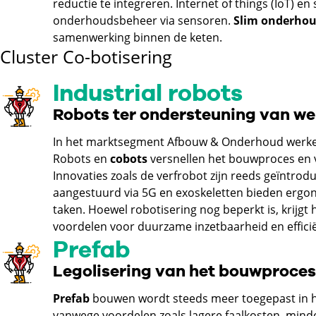
reductie te integreren. Internet of things (IoT)
onderhoudsbeheer via sensoren.
Slim onderho
samenwerking binnen de keten.
Cluster Co-botisering
Industrial robots
Robots ter ondersteuning van 
In het marktsegment Afbouw & Onderhoud werk
Robots en
cobots
versnellen het bouwproces en 
Innovaties zoals de verfrobot zijn reeds geïntro
aangestuurd via 5G en exoskeletten bieden ergon
taken. Hoewel robotisering nog beperkt is, krijg
voordelen voor duurzame inzetbaarheid en efficië
Prefab
Legolisering van het bouwproces
Prefab
bouwen wordt steeds meer toegepast in
vanwege voordelen zoals lagere faalkosten, mind