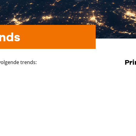
ends
Pr
olgende trends: