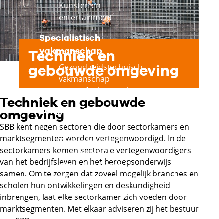
Kunsten en
entertainment
Specialistisch
vakmanschap
Techniek en
gebouwde omgeving
Gezondheidstechnisch
vakmanschap
Creatief vakmanschap
Techniek en gebouwde
Zorg, welzijn en sport
omgeving
Externe link
SBB kent negen sectoren die door sectorkamers en
marktsegmenten worden vertegenwoordigd. In de
Externe link
Zorg en welzijn
sectorkamers komen sectorale vertegenwoordigers
Assisterende
van het bedrijfsleven en het beroepsonderwijs
Externe link
gezondheidszorg
samen. Om te zorgen dat zoveel mogelijk branches en
Externe link
Sport en bewegen
scholen hun ontwikkelingen en deskundigheid
Uiterlijke verzorging
inbrengen, laat elke sectorkamer zich voeden door
Externe link
marktsegmenten. Met elkaar adviseren zij het bestuur