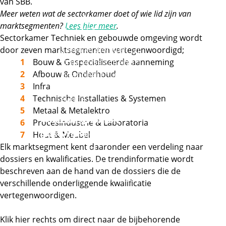
van SBB.
Zakelijke
Meer weten wat de sectorkamer doet of wie lid zijn van
dienstverlening en
marktsegmenten?
Lees hier meer
.
Externe link
veiligheid
Sectorkamer Techniek en gebouwde omgeving wordt
Externe link
Zakelijke diensten
door zeven marktsegmenten vertegenwoordigd;
Externe link
Bouw & Gespecialiseerde aanneming
Orde en veiligheid
Afbouw & Onderhoud
Financieel en juridisch
Infra
Office, marketing en
Technische Installaties & Systemen
events
Metaal & Metalektro
Voedsel, groen en
Procesindustrie & Laboratoria
Externe link
gastvrijheid
Hout & Meubel
Elk marktsegment kent daaronder een verdeling naar
Externe link
Groen
dossiers en kwalificaties. De trendinformatie wordt
Externe link
Voeding
beschreven aan de hand van de dossiers die de
Externe link
Winkelambacht
verschillende onderliggende kwalificatie
Externe link
Gastvrijheid
vertegenwoordigen.
Externe link
Handel
Klik hier rechts om direct naar de bijbehorende