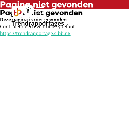
Pagina niet gevonden
Pagina niet gevonden
Deze pagina is niet gevonden
Trendrapportages
Controleer een eventuele typefout
Mobiliteit, transport,
https://trendrapportage.s-bb.nl/
logistiek en maritiem
Mobiliteit
Transport en logistiek
Maritiem
Carrosserie
Rail
Luchtvaart
ICT en creatieve
industrie
ICT
Communicatie, media
en design