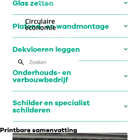
Marktsegment
Glas zetten
CMD
Circulaire
Plafond- en wandmontage
economie
Inspiratierapport
Circulaire
Dekvloeren leggen
economie
Zoek
Onderhouds- en
verbouwbedrijf
Schilder en specialist
schilderen
Printbare samenvatting