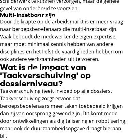
schilderwerk te kunnen verzorgen, maar de gehele
Externe link
Retail
gevel van onderhoud te voorzien.
Commercie,
Multi-inzetbaar zijn
groothandel en
Door de krapte op de arbeidsmarkt is er meer vraag
internationale handel
naar beroepsbeoefenaars die multi-inzetbaar zijn.
Externe link
Vaak behoudt de medewerker de eigen expertise,
Mode, interieur, tapijt
maar moet minimaal kennis hebben van andere
Externe link
en textiel
disciplines en het liefst de vaardigheden hebben om
ook andere werkzaamheden uit te voeren.
Techniek en gebouwde
Wat is de impact van
omgeving
'Taakverschuiving' op
Metaal en metalektro
dossierniveau?
Technische installaties
Taakverschuiving heeft invloed op alle dossiers.
en systemen
Taakverschuiving zorgt ervoor dat
Infra
beroepsbeoefenaars meer taken toebedeeld krijgen
Hout en meubel
dan zij van oorsprong gewend zijn. Dit komt mede
Afbouw en onderhoud
door ontwikkelingen als digitalisering en robotisering,
Bouw en
maar ook de duurzaamheidsopgave draagt hieraan
gespecialiseerde
bij.