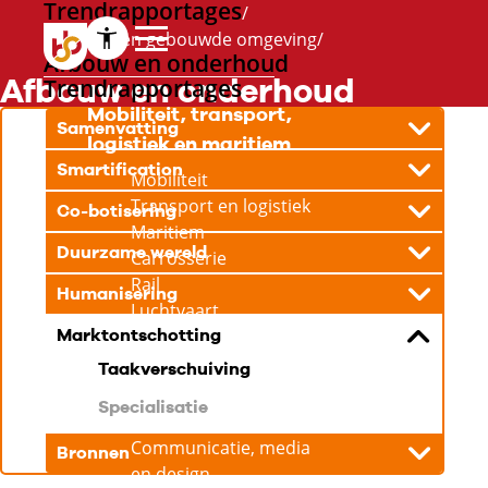
Trendrapportages
Techniek en gebouwde omgeving
Afbouw en onderhoud
Afbouw en onderhoud
Trendrapportages
Mobiliteit, transport,
Samenvatting
logistiek en maritiem
Smartification
Mobiliteit
Transport en logistiek
Co-botisering
Maritiem
Duurzame wereld
Carrosserie
Rail
Humanisering
Luchtvaart
Marktontschotting
ICT en creatieve
Taakverschuiving
industrie
Specialisatie
ICT
Communicatie, media
Bronnen
en design