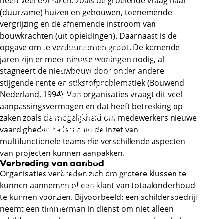
heeft veel oorzaken, zoals de groeiende vraag naar
Zakelijke
(duurzame) huizen en gebouwen, toenemende
dienstverlening en
vergrijzing en de afnemende instroom van
Externe link
veiligheid
bouwkrachten (uit opleidingen). Daarnaast is de
Externe link
opgave om te verduurzamen groot. De komende
Zakelijke diensten
jaren zijn er meer nieuwe woningen nodig, al
Externe link
Orde en veiligheid
stagneert de nieuwbouw door onder andere
Financieel en juridisch
stijgende rente en stikstofproblematiek (Bouwend
Office, marketing en
Nederland, 1994). Van organisaties vraagt dit veel
events
aanpassingsvermogen en dat heeft betrekking op
Voedsel, groen en
zaken zoals de mogelijkheid om medewerkers nieuwe
Externe link
vaardigheden te leren en de inzet van
gastvrijheid
multifunctionele teams die verschillende aspecten
Externe link
Groen
van projecten kunnen aanpakken.
Externe link
Voeding
Verbreding van aanbod
Externe link
Winkelambacht
Organisaties verbreden zich om grotere klussen te
Externe link
Gastvrijheid
kunnen aannemen of een klant van totaalonderhoud
te kunnen voorzien. Bijvoorbeeld: een schildersbedrijf
Externe link
Handel
neemt een timmerman in dienst om niet alleen