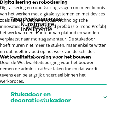
aanneming
Digitalisering en robotisering
Procesindustrie en
Digitalisering en robotisering vragen om meer kennis
laboratoria
van het werken met digitale systemen en met devices
Trendverkenningen
zoals tablets. Gedreven door technologische
Kunstmatige
innovaties is bij bijvoorbeeld prefab (zie Trend Prefab)
intelligentie
het werk van een monteur van plafond en wanden
KI Algemeen
verplaatst naar montagemonteur. De stukadoor
Marktsegment
hoeft muren niet meer te stuken, maar enkel te witten
Groen
en dat heeft invloed op het werk van de schilder.
Marktsegment
Wet kwaliteitsborging voor het bouwen
Zorg
Door de Wet kwaliteitsborging voor het bouwen
Marktsegment
nemen de administratieve taken toe en dat wordt
Transport en
tevens een belangrijk onderdeel binnen het
logistiek
werkproces.
Marktsegment
Stukadoor en
Orde en
decoratiestukadoor
veiligheid
Marktsegment
Retail