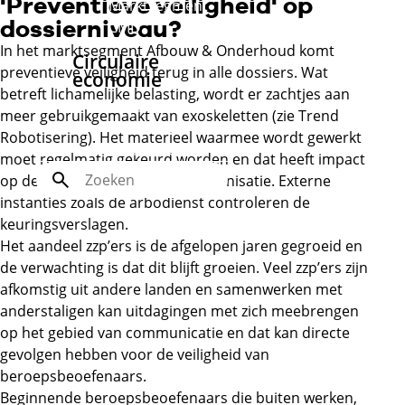
'Preventieve veiligheid' op
Marktsegment
dossierniveau?
CMD
In het marktsegment Afbouw & Onderhoud komt
Circulaire
preventieve veiligheid terug in alle dossiers. Wat
economie
betreft lichamelijke belasting, wordt er zachtjes aan
Inspiratierapport
meer gebruikgemaakt van exoskeletten (zie Trend
Circulaire
Robotisering). Het materieel waarmee wordt gewerkt
economie
moet regelmatig gekeurd worden en dat heeft impact
Zoek
op de administratie van een organisatie. Externe
instanties zoals de arbodienst controleren de
keuringsverslagen.
Het aandeel zzp’ers is de afgelopen jaren gegroeid en
de verwachting is dat dit blijft groeien. Veel zzp’ers zijn
afkomstig uit andere landen en samenwerken met
anderstaligen kan uitdagingen met zich meebrengen
op het gebied van communicatie en dat kan directe
gevolgen hebben voor de veiligheid van
beroepsbeoefenaars.
Beginnende beroepsbeoefenaars die buiten werken,