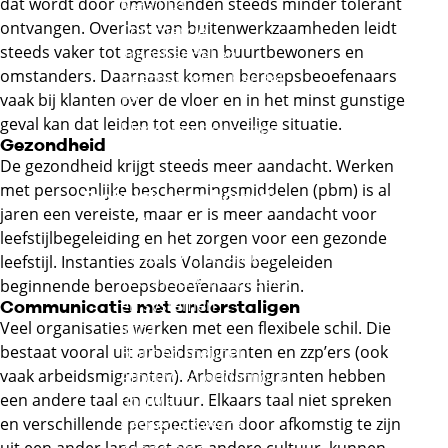
dat wordt door omwonenden steeds minder tolerant
Externe link
Retail
ontvangen. Overlast van buitenwerkzaamheden leidt
Commercie,
steeds vaker tot agressie van buurtbewoners en
groothandel en
omstanders. Daarnaast komen beroepsbeoefenaars
internationale handel
vaak bij klanten over de vloer en in het minst gunstige
Externe link
geval kan dat leiden tot een onveilige situatie.
Mode, interieur, tapijt
Gezondheid
Externe link
en textiel
De gezondheid krijgt steeds meer aandacht. Werken
met persoonlijke beschermingsmiddelen (pbm) is al
Techniek en gebouwde
jaren een vereiste, maar er is meer aandacht voor
omgeving
leefstijlbegeleiding en het zorgen voor een gezonde
Metaal en metalektro
leefstijl. Instanties zoals Volandis begeleiden
Technische installaties
beginnende beroepsbeoefenaars hierin.
en systemen
Communicatie met anderstaligen
Veel organisaties werken met een flexibele schil. Die
Infra
bestaat vooral uit arbeidsmigranten en zzp’ers (ook
Hout en meubel
vaak arbeidsmigranten). Arbeidsmigranten hebben
Afbouw en onderhoud
een andere taal en cultuur. Elkaars taal niet spreken
Bouw en
en verschillende perspectieven door afkomstig te zijn
gespecialiseerde