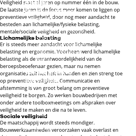
Veiligheid staat al jaren op nummer één in de bouw.
Zakelijke
De laatste jaren is de focus meer komen te liggen op
dienstverlening en
preventieve veiligheid, door nog meer aandacht te
Externe link
veiligheid
besteden aan lichamelijke/fysieke belasting,
Externe link
Zakelijke diensten
mentale/sociale veiligheid en gezondheid.
Externe link
Orde en veiligheid
Lichamelijke belasting
Er is steeds meer aandacht voor lichamelijke
Financieel en juridisch
belasting en ergonomie. Voorheen werd lichamelijke
Office, marketing en
belasting als de verantwoordelijkheid van de
events
beroepsbeoefenaar gezien, maar nu nemen
Voedsel, groen en
organisaties zelf het heft in handen en zien streng toe
Externe link
gastvrijheid
op preventieve veiligheid. Communicatie en
afstemming is van groot belang om preventieve
Externe link
Groen
veiligheid te borgen. Zo werken bouwbedrijven met
Externe link
Voeding
onder andere toolboxmeetings om afspraken over
Externe link
Winkelambacht
veiligheid te maken en die na te leven.
Externe link
Gastvrijheid
Sociale veiligheid
De maatschappij wordt steeds mondiger.
Externe link
Handel
Bouwwerkzaamheden veroorzaken vaak overlast en