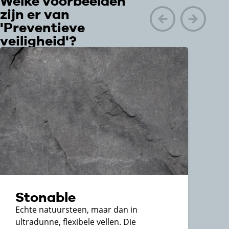
Welke voorbeelden
de stoffen werken die onder deze
zijn er van
wetgeving vallen, moeten om de vijf
'Preventieve
jaar de herhaalcursus doen.”
veiligheid'?
Jan Willem Beun, ION
Stonable
Echte natuursteen, maar dan in
ultradunne, flexibele vellen. Die