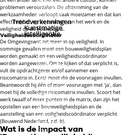
uit een ander land met een andere cultuur, kunnen
aanneming
problemen veroorzaken. De afstemming van de
Procesindustrie en
werkzaamheden verloopt vaak moeizamer en dat kan
laboratoria
Trendverkenningen
effect hebben op de kwaliteit van het werk en de
Kunstmatige
veiligheid op de bouwplaats.
intelligentie
Veiligheidscoördinator
De Omgevingswet zet meer in op veiligheid. In
KI Algemeen
sommige gevallen moet een bouwveiligheidsplan
Marktsegment
worden gemaakt en een veiligheidscoördinator
Groen
worden aangewezen. Om te kijken of dat verplicht is,
Marktsegment
vult de opdrachtgever en/of aannemer een
Zorg
risicomatrix in. Eerst moet die de voorvragen invullen.
Marktsegment
Beantwoordt hij één of meer voorvragen met 'ja', dan
Transport en
moet hij de volledige risicomatrix invullen. Scoort het
logistiek
werk twaalf of meer punten in de matrix, dan zijn het
Marktsegment
opstellen van een bouwveiligheidsplan en de
Orde en
aanstelling van een veiligheidscoördinator verplicht
veiligheid
(Bouwend Nederland, z.d.-b).
Marktsegment
Wat is de impact van
Retail