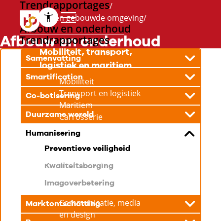
Trendrapportages
Techniek en gebouwde omgeving
Afbouw en onderhoud
Afbouw en onderhoud
Trendrapportages
Mobiliteit, transport,
Samenvatting
logistiek en maritiem
Smartification
Mobiliteit
Transport en logistiek
Co-botisering
Maritiem
Duurzame wereld
Carrosserie
Rail
Humanisering
Luchtvaart
Preventieve veiligheid
ICT en creatieve
Kwaliteitsborging
industrie
Imagoverbetering
ICT
Communicatie, media
Marktontschotting
en design