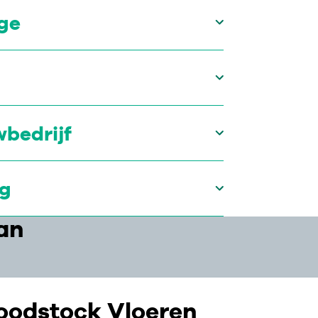
ge
bedrijf
ng
an
odstock Vloeren