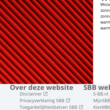
Wood
zonn
zonne
warm
warm
Over deze website
SBB web
Externe link
Disclaimer
S-BB.nl
Externe link
Privacyverklaring SBB
MijnSB
Externe link
Toegankelijkheidseisen SBB
KiesM