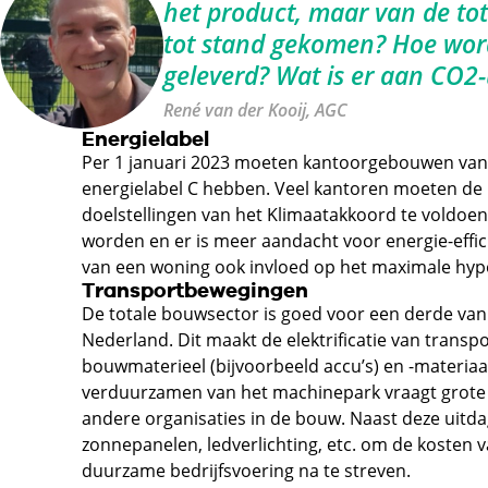
het product, maar van de tot
tot stand gekomen? Hoe word
geleverd? Wat is er aan CO2-u
René van der Kooij, AGC
Energielabel
Per 1 januari 2023 moeten kantoorgebouwen van 
energielabel C hebben. Veel kantoren moeten d
doelstellingen van het Klimaatakkoord te voldo
worden en er is meer aandacht voor energie-effici
van een woning ook invloed op het maximale hypo
Transportbewegingen
De totale bouwsector is goed voor een derde van
Nederland. Dit maakt de elektrificatie van trans
bouwmaterieel (bijvoorbeeld accu’s) en -materiaa
verduurzamen van het machinepark vraagt grote
andere organisaties in de bouw. Naast deze uitda
zonnepanelen, ledverlichting, etc. om de kosten va
duurzame bedrijfsvoering na te streven.