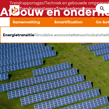
Trendrapportages
Techniek en gebouwde omgeving
Zoek
Afbouw en onderh
Trendrapportages
Trendverkenningen
Toon submenu voor: trendra
Toon su
Samenvatting
Smartification
Co-bot
Energietransitie
Circulaire economie
Natuurinclusiviteit