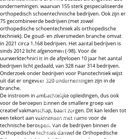
Externe link
Retail
ondernemingen, waarvan 155 sterk gespecialiseerde
Commercie,
orthopedisch schoentechnische bedrijven. Ook zijn er
groothandel en
75 gecombineerde bedrijven (met zowel
internationale handel
orthopedische schoentechniek als orthopedische
Externe link
techniek). De goud- en zilversmeden branche omvat
Mode, interieur, tapijt
in 2021 circa 1.168 bedrijven. Het aantal bedrijven is
Externe link
en textiel
sinds 2012 licht afgenomen (-98). Voor de
uurwerktechnici is in de afgelopen 10 jaar het aantal
Techniek en gebouwde
bedrijven licht gedaald, van 328 naar 314 bedrijven.
omgeving
Onderzoek onder bedrijven voor Pianotechniek wijst
Metaal en metalektro
uit dat er ongeveer 320 ondernemingen zijn in de
Technische installaties
branche.
en systemen
De instroom in ambachtelijke opleidingen, dus ook
Infra
voor de beroepen binnen de smallere groep van
Hout en meubel
creatief vakmanschap, baart zorgen. Dit kan leiden tot
Afbouw en onderhoud
een tekort aan vakmensen met name voor de
Bouw en
technische beroepen. Van de bedrijven binnen de
gespecialiseerde
Orthopedische techniek danwel de Orthopedische