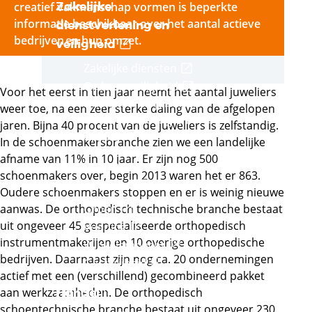
Zakelijke
creatief vakmanschap vormen is beperkte
informatie beschikbaar over het aantal actieve
dienstverlening en
bedrijven en hun omzet.
Externe link
veiligheid
Externe link
Zakelijke diensten
Externe link
Orde en veiligheid
Voor het eerst in tien jaar neemt het aantal juweliers
Financieel en juridisch
weer toe, na een zeer sterke daling van de afgelopen
Office, marketing en
jaren. Bijna 40 procent van de juweliers is zelfstandig.
events
In de schoenmakersbranche zien we een landelijke
afname van 11% in 10 jaar. Er zijn nog 500
Voedsel, groen en
schoenmakers over, begin 2013 waren het er 863.
Externe link
gastvrijheid
Oudere schoenmakers stoppen en er is weinig nieuwe
Externe link
aanwas. De orthopedisch technische branche bestaat
Groen
Externe link
uit ongeveer 45 gespecialiseerde orthopedisch
Voeding
instrumentmakerijen en 10 overige orthopedische
Externe link
Winkelambacht
bedrijven. Daarnaast zijn nog ca. 20 ondernemingen
Externe link
Gastvrijheid
actief met een (verschillend) gecombineerd pakket
Externe link
aan werkzaamheden. De orthopedisch
Handel
schoentechnische branche bestaat uit ongeveer 230