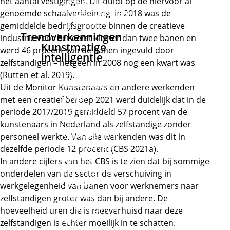
aanneming
het aantal vestigingen. Dit duidt op de hiervoor al
Procesindustrie en
genoemde schaalverkleining. In 2018 was de
laboratoria
gemiddelde bedrijfsgrootte binnen de creatieve
Trendverkenningen
industrie voor het eerst kleiner dan twee banen en
Kunstmatige
werd 46 procent van de banen ingevuld door
intelligentie
zelfstandigen – hetgeen in 2008 nog een kwart was
KI Algemeen
(Rutten et al. 2019).
Marktsegment
Uit de Monitor Kunstenaars en andere werkenden
Groen
met een creatief beroep 2021 werd duidelijk dat in de
Marktsegment
periode 2017/2019 gemiddeld 57 procent van de
Zorg
kunstenaars in Nederland als zelfstandige zonder
Marktsegment
personeel werkte. Van alle werkenden was dit in
Transport en
dezelfde periode 12 procent (CBS 2021a).
logistiek
In andere cijfers van het CBS is te zien dat bij sommige
Marktsegment
onderdelen van de sector de verschuiving in
Orde en
werkgelegenheid van banen voor werknemers naar
veiligheid
zelfstandigen groter was dan bij andere. De
Marktsegment
hoeveelheid uren die is meeverhuisd naar deze
Retail
zelfstandigen is echter moeilijk in te schatten.