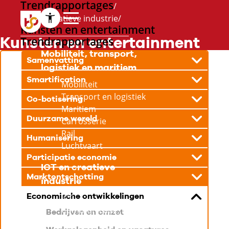
Trendrapportages
ICT en creatieve industrie
Kunsten en entertainment
Kunsten en entertainment
Trendrapportages
Mobiliteit, transport,
Samenvatting
logistiek en maritiem
Smartification
Mobiliteit
Transport en logistiek
Co-botisering
Maritiem
Duurzame wereld
Carrosserie
Rail
Humanisering
Luchtvaart
Participatie economie
ICT en creatieve
Marktontschotting
industrie
Economische ontwikkelingen
ICT
Communicatie, media
Bedrijven en omzet
en design