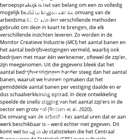
Zakelijke
beroepspraktijk is het van belang om een zo volledig
dienstverlening en
mogelijk beeld te krijgen van de omvang van de
Externe link
veiligheid
arbeidsmarkt. Er worden verschillende methoden
gebruikt om deze in kaart te brengen, die elk
Externe link
Zakelijke diensten
verschillende inzichten leveren. Zo worden in de
Externe link
Orde en veiligheid
Monitor Creatieve Industrie (MCI) het aantal banen en
Financieel en juridisch
het aantal bedrijfsvestigingen vermeld, waarbij ook
Office, marketing en
bedrijven met maar één werknemer, oftewel de zzp’er,
events
zijn meegenomen. Uit die gegevens bleek dat het
aantal bedrijfsvestigingen harder steeg dan het aantal
Voedsel, groen en
banen, waaruit we kunnen opmaken dat het
Externe link
gastvrijheid
gemiddelde aantal banen per vestiging daalde en er
Externe link
Groen
dus schaalverkleining optrad. In deze ontwikkeling
Externe link
Voeding
speelde de snelle stijging van het aantal zzp’ers in de
Externe link
sector een grote rol (Rutten et al. 2020).
Winkelambacht
Externe link
De omvang van de arbeid – het aantal uren dat er aan
Gastvrijheid
werk beschikbaar is – werd echter niet gegeven. Dit
Externe link
Handel
komt wel terug in de statistieken die het Centraal