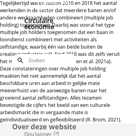
Marktsegment
Tegelijkertijd waren tussen 2010 en 2018 het aantal
CMD
werkenden in de sector dat meerdere banen en/of
andere werkzaamheden combineert (multiple job
Circulaire
holding) toegenomen. Daarbij was vooral het type
economie
multiple job holders toegenomen dat een baan in
Inspiratierapport
loondienst combineert met activiteiten als
Circulaire
zelfstandige, waarbij één van beide buiten de
economie
creatieve industrie valt. Eind 2018 was dit zelfs veruit
Zoek
het meest voorkomende type (Been et al. 2021a).
Deze constateringen over multiple job holding
maakten het niet aannemelijk dat het aantal
beschikbare uren aan arbeid in gelijke mate
meeverhuist van de aanwezige banen naar het
groeiend aantal zelfstandigen. Alles tezamen
bevestigde de cijfers het beeld van een culturele
arbeidsmarkt die in vergaande mate is
geïndividualiseerd en geflexibiliseerd (R. Brom, 2021).
Over deze website
Externe link
Disclaimer