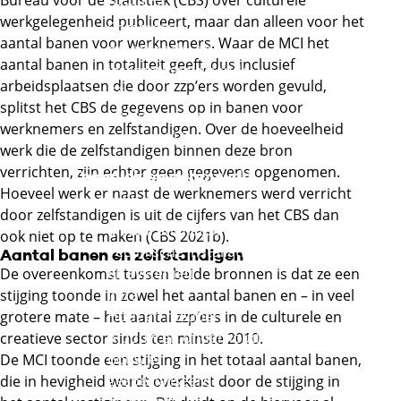
Bureau voor de Statistiek (CBS) over culturele
Externe link
Retail
werkgelegenheid publiceert, maar dan alleen voor het
Commercie,
aantal banen voor werknemers. Waar de MCI het
groothandel en
aantal banen in totaliteit geeft, dus inclusief
internationale handel
arbeidsplaatsen die door zzp’ers worden gevuld,
Externe link
splitst het CBS de gegevens op in banen voor
Mode, interieur, tapijt
werknemers en zelfstandigen. Over de hoeveelheid
Externe link
en textiel
werk die de zelfstandigen binnen deze bron
verrichten, zijn echter geen gegevens opgenomen.
Techniek en gebouwde
Hoeveel werk er naast de werknemers werd verricht
omgeving
door zelfstandigen is uit de cijfers van het CBS dan
Metaal en metalektro
ook niet op te maken (CBS 2021b).
Technische installaties
Aantal banen en zelfstandigen
en systemen
De overeenkomst tussen beide bronnen is dat ze een
Infra
stijging toonde in zowel het aantal banen en – in veel
Hout en meubel
grotere mate – het aantal zzp’ers in de culturele en
Afbouw en onderhoud
creatieve sector sinds ten minste 2010.
Bouw en
De MCI toonde een stijging in het totaal aantal banen,
gespecialiseerde
die in hevigheid wordt overklast door de stijging in